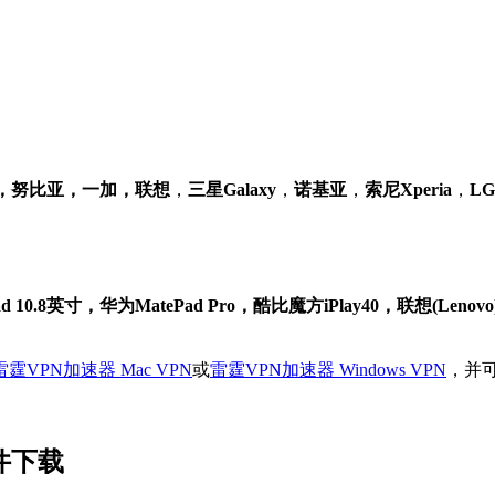
族，努比亚，一加，联想
，
三星Galaxy
，
诺基亚
，
索尼Xperia
，
L
0.8英寸，华为MatePad Pro，酷比魔方iPlay40，联想(Lenovo)
雷霆VPN加速器 Mac VPN
或
雷霆VPN加速器 Windows VPN
，并
文件下载