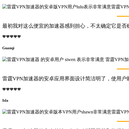
最初我对这么便宜的加速器感到担心，不太确定它是否
🧡🧡🧡🧡🧡
Guanqi
雷霆VPN加速器的安卓应用界面设计简洁明了，使用户能
🧡🧡🧡🧡🧡
Isla