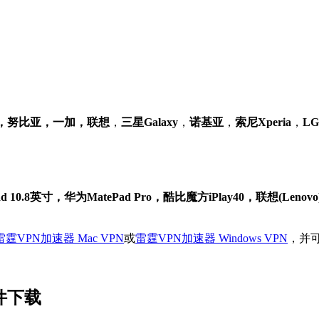
族，努比亚，一加，联想
，
三星Galaxy
，
诺基亚
，
索尼Xperia
，
L
0.8英寸，华为MatePad Pro，酷比魔方iPlay40，联想(Lenovo)
雷霆VPN加速器 Mac VPN
或
雷霆VPN加速器 Windows VPN
，并
文件下载