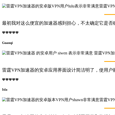
最初我对这么便宜的加速器感到担心，不太确定它是否
🧡🧡🧡🧡🧡
Guanqi
雷霆VPN加速器的安卓应用界面设计简洁明了，使用户能
🧡🧡🧡🧡🧡
Isla